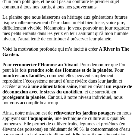
d’un parti politique, et ne soit pas au contraire le premier sujet
commun à tous nos partis, à tous nos gouvernants.
La planète que nous laisserons en héritage aux générations futures
risque malheureusement d’être dans un état bien triste, voire pire,
difficilement vivable. Néanmoins, je veux pouvoir un jour regarder
mes petits-enfants dans les yeux en leur assurant qu’à mon humble
niveau, j’aurai tenté de contribuer à préserver leur planète.
Voici la motivation profonde qui m’a incité à créer
A River in The
Garden.
Pour
reconnecter l’Homme au Vivant
. Pour démontrer que l’on
peut à la fois
prendre soin des Hommes et de la planète
. Pour
montrer aux familles
, comment elles peuvent simplement
reproduire l’écosystème naturel d’une rivière dans leur jardin et
accéder ainsi à
une alimentation saine
, tout en créant
un espace de
déconnexion avec le stress du quotidien
, et de surcroît,
en
protégeant la planète
. Car oui, à notre niveau individuel, nous
pouvons accomplir beaucoup.
Ainsi, notre mission est de
réinventer les jardins potagers
en nous
appuyant sur
l’aquaponie
, une technique de culture aux qualités
immenses. Elle permet de cultiver fruits, légumes et protéines (en
élevant des poissons) en réduisant de 90 %, la consommation d’eau
par rapport au jardinage traditionnel. Elle fournit une alimentation