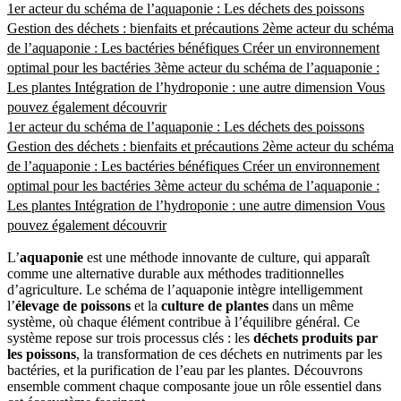
1er acteur du schéma de l’aquaponie : Les déchets des poissons
Gestion des déchets : bienfaits et précautions
2ème acteur du schéma
de l’aquaponie : Les bactéries bénéfiques
Créer un environnement
optimal pour les bactéries
3ème acteur du schéma de l’aquaponie :
Les plantes
Intégration de l’hydroponie : une autre dimension
Vous
pouvez également découvrir
1er acteur du schéma de l’aquaponie : Les déchets des poissons
Gestion des déchets : bienfaits et précautions
2ème acteur du schéma
de l’aquaponie : Les bactéries bénéfiques
Créer un environnement
optimal pour les bactéries
3ème acteur du schéma de l’aquaponie :
Les plantes
Intégration de l’hydroponie : une autre dimension
Vous
pouvez également découvrir
L’
aquaponie
est une méthode innovante de culture, qui apparaît
comme une alternative durable aux méthodes traditionnelles
d’agriculture. Le schéma de l’aquaponie intègre intelligemment
l’
élevage de poissons
et la
culture de plantes
dans un même
système, où chaque élément contribue à l’équilibre général. Ce
système repose sur trois processus clés : les
déchets produits par
les poissons
, la transformation de ces déchets en nutriments par les
bactéries, et la purification de l’eau par les plantes. Découvrons
ensemble comment chaque composante joue un rôle essentiel dans