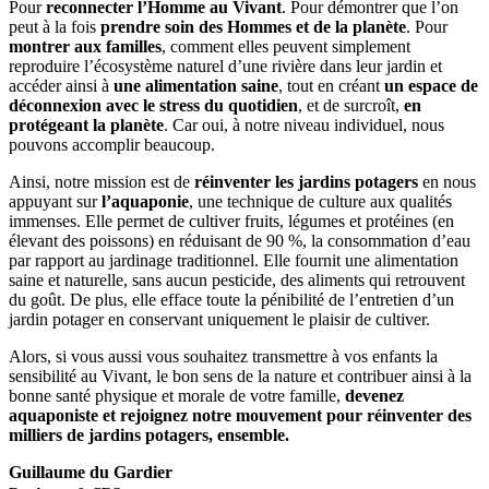
Pour
reconnecter l’Homme au Vivant
. Pour démontrer que l’on
peut à la fois
prendre soin des Hommes et de la planète
. Pour
montrer aux familles
, comment elles peuvent simplement
reproduire l’écosystème naturel d’une rivière dans leur jardin et
accéder ainsi à
une alimentation saine
, tout en créant
un espace de
déconnexion avec le stress du quotidien
, et de surcroît,
en
protégeant la planète
. Car oui, à notre niveau individuel, nous
pouvons accomplir beaucoup.
Ainsi, notre mission est de
réinventer les jardins potagers
en nous
appuyant sur
l’aquaponie
, une technique de culture aux qualités
immenses. Elle permet de cultiver fruits, légumes et protéines (en
élevant des poissons) en réduisant de 90 %, la consommation d’eau
par rapport au jardinage traditionnel. Elle fournit une alimentation
saine et naturelle, sans aucun pesticide, des aliments qui retrouvent
du goût. De plus, elle efface toute la pénibilité de l’entretien d’un
jardin potager en conservant uniquement le plaisir de cultiver.
Alors, si vous aussi vous souhaitez transmettre à vos enfants la
sensibilité au Vivant, le bon sens de la nature et contribuer ainsi à la
bonne santé physique et morale de votre famille,
devenez
aquaponiste et rejoignez notre mouvement pour réinventer des
milliers de jardins potagers, ensemble.
Guillaume du Gardier