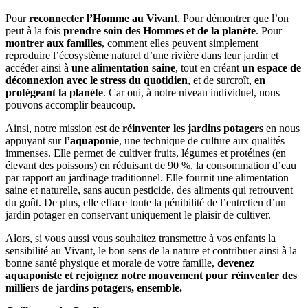
Pour
reconnecter l’Homme au Vivant
. Pour démontrer que l’on
peut à la fois
prendre soin des Hommes et de la planète
. Pour
montrer aux familles
, comment elles peuvent simplement
reproduire l’écosystème naturel d’une rivière dans leur jardin et
accéder ainsi à
une alimentation saine
, tout en créant
un espace de
déconnexion avec le stress du quotidien
, et de surcroît,
en
protégeant la planète
. Car oui, à notre niveau individuel, nous
pouvons accomplir beaucoup.
Ainsi, notre mission est de
réinventer les jardins potagers
en nous
appuyant sur
l’aquaponie
, une technique de culture aux qualités
immenses. Elle permet de cultiver fruits, légumes et protéines (en
élevant des poissons) en réduisant de 90 %, la consommation d’eau
par rapport au jardinage traditionnel. Elle fournit une alimentation
saine et naturelle, sans aucun pesticide, des aliments qui retrouvent
du goût. De plus, elle efface toute la pénibilité de l’entretien d’un
jardin potager en conservant uniquement le plaisir de cultiver.
Alors, si vous aussi vous souhaitez transmettre à vos enfants la
sensibilité au Vivant, le bon sens de la nature et contribuer ainsi à la
bonne santé physique et morale de votre famille,
devenez
aquaponiste et rejoignez notre mouvement pour réinventer des
milliers de jardins potagers, ensemble.