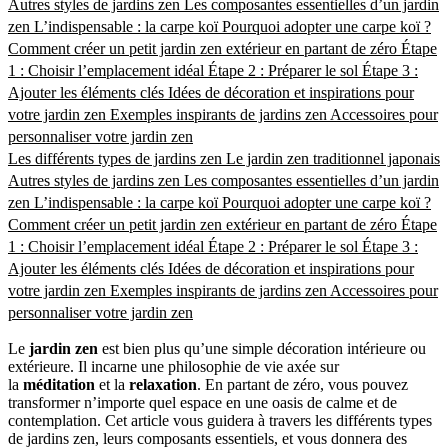
Autres styles de jardins zen
Les composantes essentielles d’un jardin
zen
L’indispensable : la carpe koï
Pourquoi adopter une carpe koï ?
Comment créer un petit jardin zen extérieur en partant de zéro
Étape
1 : Choisir l’emplacement idéal
Étape 2 : Préparer le sol
Étape 3 :
Ajouter les éléments clés
Idées de décoration et inspirations pour
votre jardin zen
Exemples inspirants de jardins zen
Accessoires pour
personnaliser votre jardin zen
Les différents types de jardins zen
Le jardin zen traditionnel japonais
Autres styles de jardins zen
Les composantes essentielles d’un jardin
zen
L’indispensable : la carpe koï
Pourquoi adopter une carpe koï ?
Comment créer un petit jardin zen extérieur en partant de zéro
Étape
1 : Choisir l’emplacement idéal
Étape 2 : Préparer le sol
Étape 3 :
Ajouter les éléments clés
Idées de décoration et inspirations pour
votre jardin zen
Exemples inspirants de jardins zen
Accessoires pour
personnaliser votre jardin zen
Le
jardin zen
est bien plus qu’une simple décoration intérieure ou
extérieure. Il incarne une philosophie de vie axée sur
la
méditation
et la
relaxation
. En partant de zéro, vous pouvez
transformer n’importe quel espace en une oasis de calme et de
contemplation. Cet article vous guidera à travers les différents types
de jardins zen, leurs composants essentiels, et vous donnera des