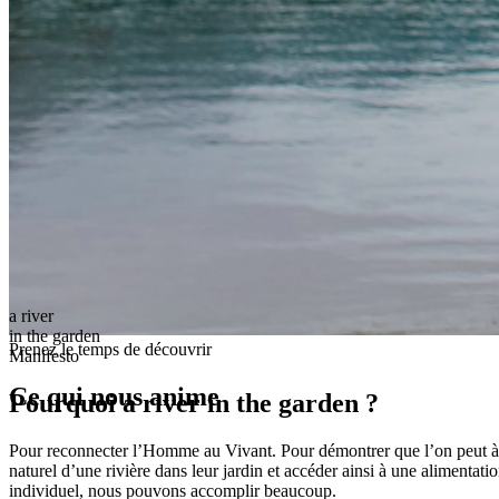
a river
in the garden
Prenez le temps de découvrir
Manifesto
Ce qui nous anime
Pourquoi a river in the garden ?
Pour reconnecter l’Homme au Vivant. Pour démontrer que l’on peut à 
naturel d’une rivière dans leur jardin et accéder ainsi à une alimentati
individuel, nous pouvons accomplir beaucoup.