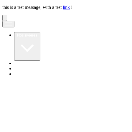
this is a test message, with a test
link
!
Nos rivières
Notre application
Notre secret
Nos valeurs