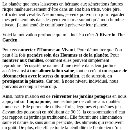
La planète que nous laisserons en héritage aux générations futures
risque malheureusement d’être dans un état bien triste, voire pire,
difficilement vivable. Néanmoins, je veux pouvoir un jour regarder
mes petits-enfants dans les yeux en leur assurant qu’à mon humble
niveau, j’aurai tenté de contribuer à préserver leur planète.
Voici la motivation profonde qui m’a incité à créer
A River in The
Garden.
Pour
reconnecter l’Homme au Vivant
. Pour démontrer que l’on
peut à la fois
prendre soin des Hommes et de la planète
. Pour
montrer aux familles
, comment elles peuvent simplement
reproduire l’écosystème naturel d’une rivière dans leur jardin et
accéder ainsi à
une alimentation saine
, tout en créant
un espace de
déconnexion avec le stress du quotidien
, et de surcroît,
en
protégeant la planète
. Car oui, à notre niveau individuel, nous
pouvons accomplir beaucoup.
Ainsi, notre mission est de
réinventer les jardins potagers
en nous
appuyant sur
l’aquaponie
, une technique de culture aux qualités
immenses. Elle permet de cultiver fruits, légumes et protéines (en
élevant des poissons) en réduisant de 90 %, la consommation d’eau
par rapport au jardinage traditionnel. Elle fournit une alimentation
saine et naturelle, sans aucun pesticide, des aliments qui retrouvent
du goût. De plus, elle efface toute la pénibilité de l’entretien d’un