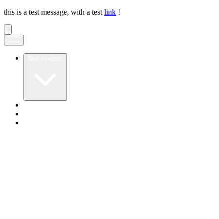
this is a test message, with a test
link
!
Nos rivières
Notre application
Notre secret
Nos valeurs