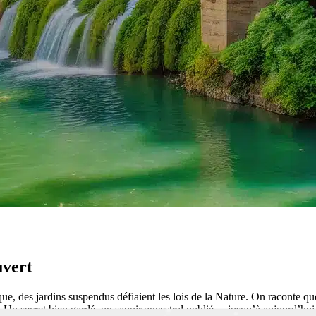
uvert
que, des jardins suspendus défiaient les lois de la Nature. On raconte q
e. Un secret bien gardé, un savoir ancestral oublié… jusqu’à aujourd’hui