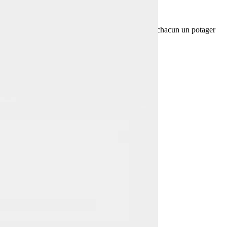
ue légendaire, nous l’avons réinventée pour offrir à chacun un potager