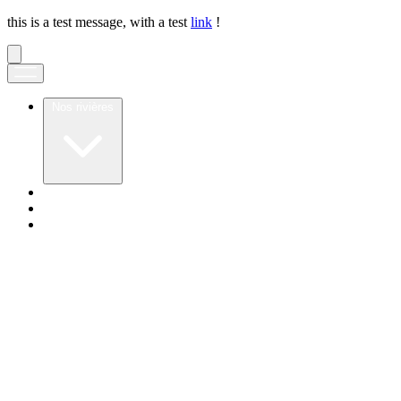
this is a test message, with a test
link
!
Nos rivières
Notre application
Notre secret
Nos valeurs