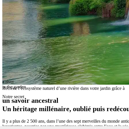
a river
in the garden
Récréez l’écosystème naturel d’une rivière dans votre jardin grâce à
Notre secret
un savoir ancestral
Un héritage millénaire, oublié puis redéco
Il y a plus de 2 500 ans, dans l’une des sept merveilles du monde anti
luxuriantes, nourries par une mystérieuse alchimie entre l’eau et la vi